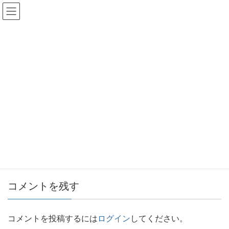
一般社団法人
日本太陽光発電検査技術協会
メディア
HOME
メディア
小出力発電設備事故報告_チラシ
2021年4月9日
/ 最終更新日時 :
2021年4月9日
luster-admin
小出力発電設備事故報告_チラシ
小出力発電設備事故報告_チラシ
コメントを残す
コメントを投稿するには
ログイン
してください。