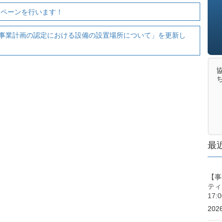
ンペーンを行います！
事業計画の認定における設備の設置場所について」を更新し
最
【事
ティ
17
20