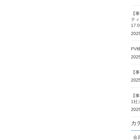
【事
ティ
17
20
PV
20
【事
20
【事
1社
20
カ
会