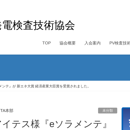
発電検査技術協会
TOP
協会概要
入会案内
PV検査技
メンテ』が 新エネ大賞 経済産業大臣賞を受賞されました。
PITA本部
未分類