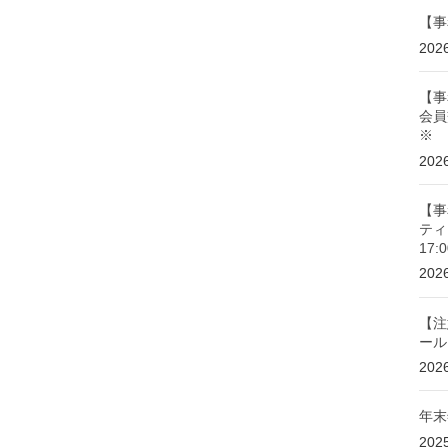
【事
20
【事
会員
※
20
【事
ティ
17
20
【注
ール
20
年末
202