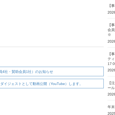
【事
20
【事
会員
※
20
【事
。
ティ
17
20
員4社・賛助会員1社）のお知らせ
【注
をダイジェストとして動画公開（YouTube）します。
ール
20
年末
202