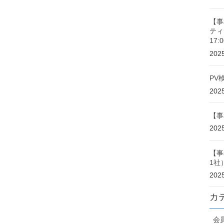
【事
ティ
17
20
PV
20
【事
20
【事
1社
20
カ
会