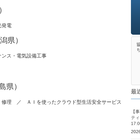
）
光発電
潟県）
ナンス・電気設備工事
島県）
最
・修理 ／ ＡＩを使ったクラウド型生活安全サービス
【事
ティ
17
20